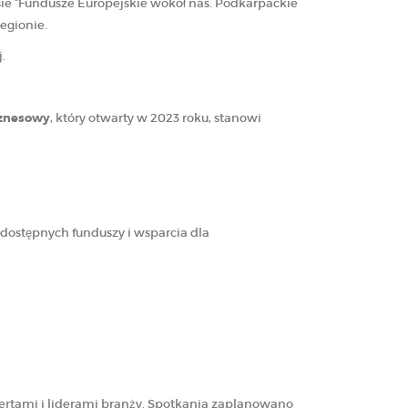
sie “Fundusze Europejskie wokół nas. Podkarpackie
regionie.
.
iznesowy
, który otwarty w 2023 roku, stanowi
dostępnych funduszy i wsparcia dla
ertami i liderami branży. Spotkania zaplanowano