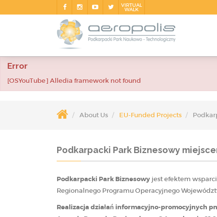
VIRTUAL
WALK
Error
[OSYouTube] Alledia framework not found
About Us
EU-Funded Projects
Podkarp
Podkarpacki Park Biznesowy miejsce
Podkarpacki Park Biznesowy
jest efektem wsparc
Regionalnego Programu Operacyjnego Województ
Realizacja działań informacyjno-promocyjnych pn