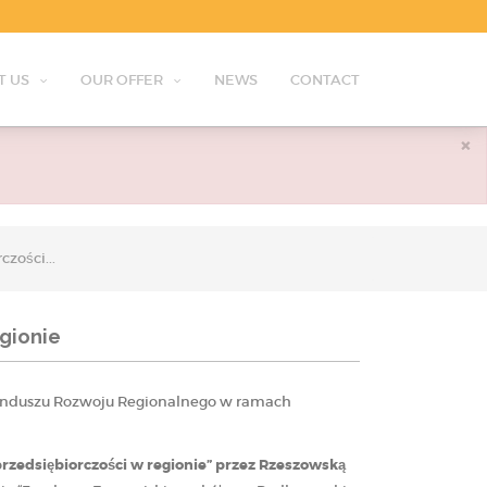
T US
OUR OFFER
NEWS
CONTACT
×
zości...
gionie
Funduszu Rozwoju Regionalnego w ramach
rzedsiębiorczości w regionie” przez Rzeszowską