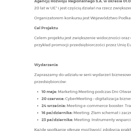
Agencję Rozwoju Regionalnego S.A. w okresie 01.0
20 lat w UE” i jest częścią działań na rzecz zwięk
Organizatorem konkursu jest Województwo Podkarp
Cel Projektu
Celem projektu jest zwiększenie widoczności oraz 
przykład promocji przedsiębiorczości przez Unię
Wydarzenia
Zapraszamy do udziału w serii wydarzeń biznesowo
przedsiębiorców:
10 maja:
Marketing Meeting podczas Dni Otwar
20 czerwca:
CyberMeeting – digitalizacja bizne
24 września:
Meeting e-commerce booster: Tr
16 października:
Meeting: Złam schemat i zaczn
23 października:
Meeting: Instrumenty wsparci
Każde spotkanie oferuje możliwość zdobycia prak