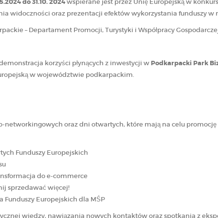
5.2024 do 31.10. 2024
wspierane jest przez Unię Europejską w konkur
szenia widoczności oraz prezentacji efektów wykorzystania funduszy w 
ackie – Departament Promocji, Turystyki i Współpracy Gospodarczej
demonstracja korzyści płynących z inwestycji w
Podkarpacki Park B
 Europejską w województwie podkarpackim.
-networkingowych oraz dni otwartych, które mają na celu promocję 
tych Funduszy Europejskich
su
ansformacja do e-commerce
ij sprzedawać więcej!
a Funduszy Europejskich dla MŚP
tycznej wiedzy, nawiązania nowych kontaktów oraz spotkania z eksp