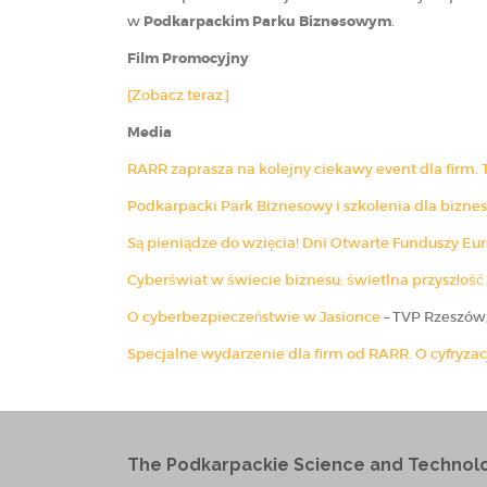
w
Podkarpackim Parku Biznesowym
.
Film Promocyjny
[Zobacz teraz]
Media
RARR zaprasza na kolejny ciekawy event dla firm
Podkarpacki Park Biznesowy i szkolenia dla bizne
Są pieniądze do wzięcia! Dni Otwarte Funduszy Eu
Cyberświat w świecie biznesu: świetlna przyszłość
O cyberbezpieczeństwie w Jasionce
– TVP Rzeszów
Specjalne wydarzenie dla firm od RARR. O cyfryzac
The Podkarpackie Science and Technol