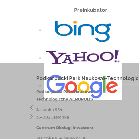
Preinkubator
Podkarpacki Park Naukowo-Technologic
Podkarpacki Park Naukowo-
Technologiczny AEROPOLIS
Jasionka 954,
36-002 Jasionka
Centrum Obsługi Inwestora
Jasionka 954, biuro nr 115