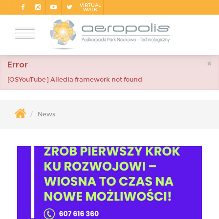
VIRTUAL
WALK
×
Error
[OSYouTube] Alledia framework not found
News