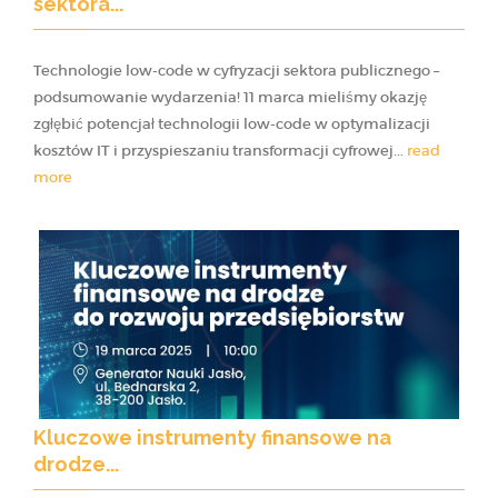
sektora...
Technologie low-code w cyfryzacji sektora publicznego –
podsumowanie wydarzenia! 11 marca mieliśmy okazję
zgłębić potencjał technologii low-code w optymalizacji
kosztów IT i przyspieszaniu transformacji cyfrowej...
read
more
Kluczowe instrumenty finansowe na
drodze...