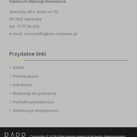
Centrum Obsługi Inwestora
Jasionka 954, biuro nr 115
36-002 Jasionka
tel.: 17 77 36 853
e-mail:
mrzucidlo@rarr.rzeszow.pl
Przydatne linki
RARR
Preinkubator
Inkubator
Materiały do pobrania
Polityka prywatności
Deklaracja dostępności
Copyright © 2026 Rzeszowska Agencja Rozwoju Regionalnego