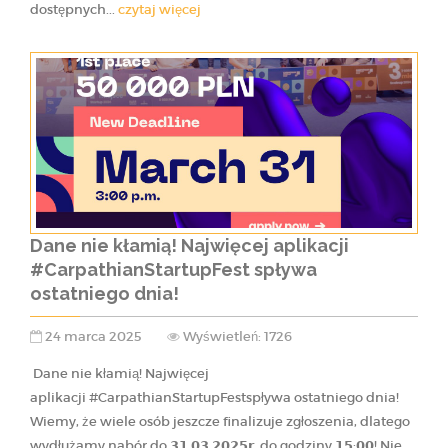
dostępnych...
czytaj więcej
Dane nie kłamią! Najwięcej aplikacji
#CarpathianStartupFest spływa
ostatniego dnia!
24 marca 2025
Wyświetleń: 1726
Dane nie kłamią! Najwięcej
aplikacji #CarpathianStartupFestspływa ostatniego dnia!
Wiemy, że wiele osób jeszcze finalizuje zgłoszenia, dlatego
wydłużamy nabór do 𝟯𝟭.𝟬𝟯.𝟮𝟬𝟮𝟱𝗿. do godziny 𝟭𝟱:𝟬𝟬! Nie