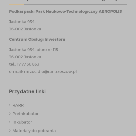
Podkarpacki Park Naukowo-Technologiczny AEROPOLIS
Jasionka 954,
36-002 Jasionka
Centrum Obsługi Inwestora
Jasionka 954, biuro nr 115
36-002 Jasionka
tel.: 17 77 36 853
e-mail:
mrzucidlo@rarr.rzeszow.pl
Przydatne linki
RARR
Preinkubator
Inkubator
Materiały do pobrania