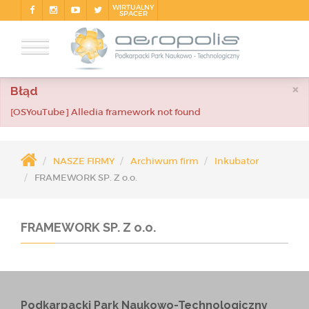
WIRTUALNY
SPACER
×
Błąd
[OSYouTube] Alledia framework not found
NASZE FIRMY
Archiwum firm
Inkubator
FRAMEWORK SP. Z o.o.
FRAMEWORK SP. Z o.o.
Podkarpacki Park Naukowo-Technologiczny