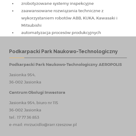
zrobotyzowane systemy inspekcyjne
zaawansowane rozwiązania techniczne z
wykorzystaniem robotów ABB, KUKA, Kawasaki i
Mitsubishi
automatyzacja procesów produkcyjnych
Podkarpacki Park Naukowo-Technologiczny
Podkarpacki Park Naukowo-Technologiczny AEROPOLIS
Jasionka 954,
36-002 Jasionka
Centrum Obsługi Inwestora
Jasionka 954, biuro nr 115
36-002 Jasionka
tel.: 17 77 36 853
e-mail:
mrzucidlo@rarr.rzeszow.pl