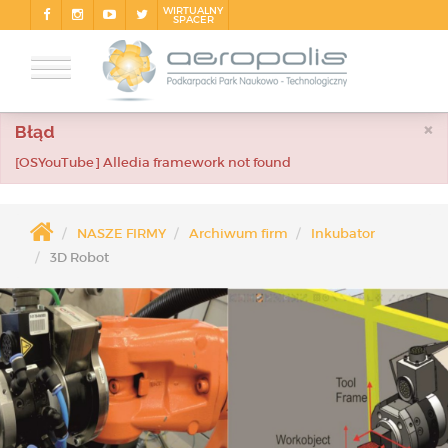
WIRTUALNY
SPACER
×
Błąd
[OSYouTube] Alledia framework not found
NASZE FIRMY
Archiwum firm
Inkubator
3D Robot