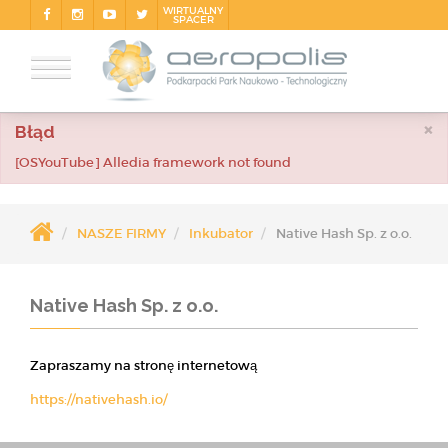
WIRTUALNY
SPACER
×
Błąd
[OSYouTube] Alledia framework not found
NASZE FIRMY
Inkubator
Native Hash Sp. z o.o.
Native Hash Sp. z o.o.
Zapraszamy na stronę internetową
https://nativehash.io/