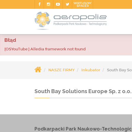
WIRTUALNY
SPACER
Błąd
[OSYouTube] Alledia framework not found
NASZE FIRMY
Inkubator
South Bay Sol
South Bay Solutions Europe Sp. z o.o.
Podkarpacki Park Naukowo-Technologic