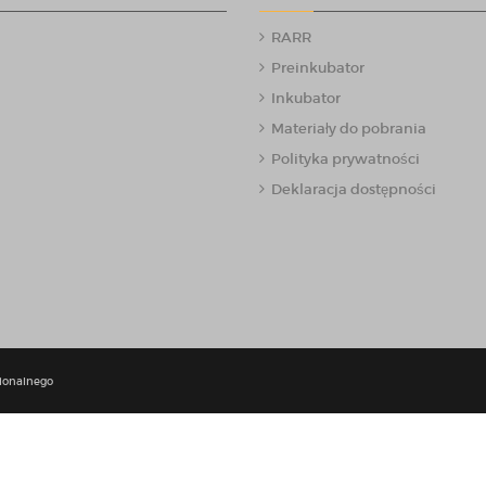
RARR
Preinkubator
Inkubator
Materiały do pobrania
Polityka prywatności
Deklaracja dostępności
ionalnego