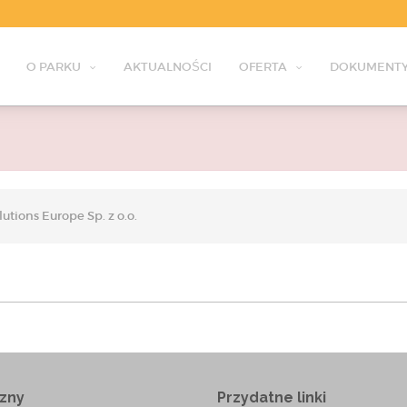
O PARKU
AKTUALNOŚCI
OFERTA
DOKUMENTY
utions Europe Sp. z o.o.
zny
Przydatne linki