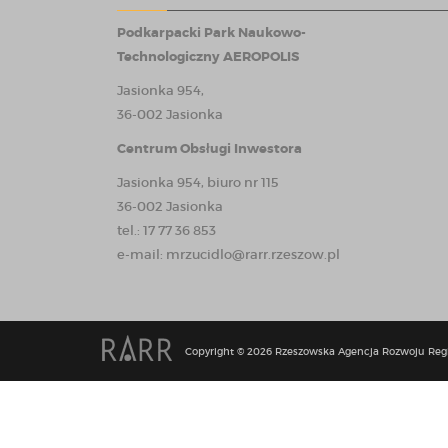
Podkarpacki Park Naukowo-
Technologiczny AEROPOLIS
Jasionka 954,
36-002 Jasionka
Centrum Obsługi Inwestora
Jasionka 954, biuro nr 115
36-002 Jasionka
tel.: 17 77 36 853
e-mail:
mrzucidlo@rarr.rzeszow.pl
Copyright © 2026 Rzeszowska Agencja Rozwoju Reg