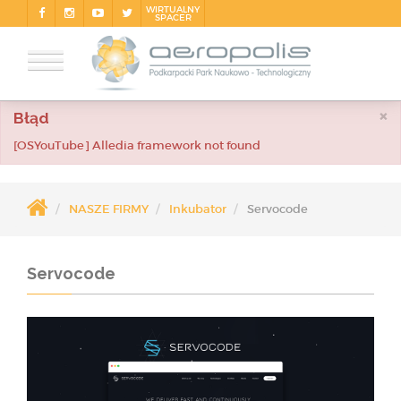
WIRTUALNY
SPACER
×
Błąd
[OSYouTube] Alledia framework not found
NASZE FIRMY
Inkubator
Servocode
Servocode