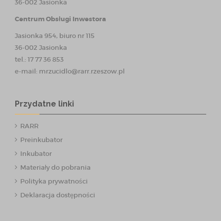
36-002 Jasionka
Centrum Obsługi Inwestora
Jasionka 954, biuro nr 115
36-002 Jasionka
tel.: 17 77 36 853
e-mail:
mrzucidlo@rarr.rzeszow.pl
Przydatne linki
RARR
Preinkubator
Inkubator
Materiały do pobrania
Polityka prywatności
Deklaracja dostępności