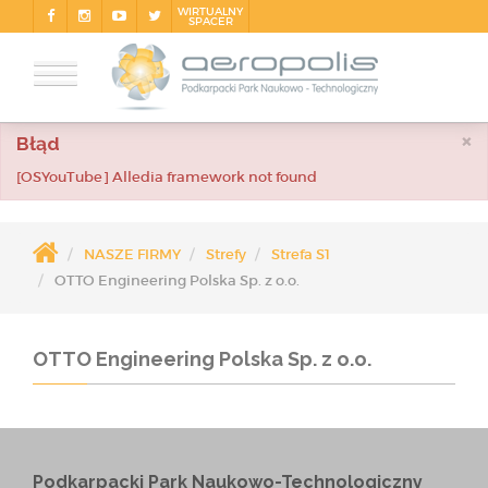
WIRTUALNY
SPACER
×
Błąd
[OSYouTube] Alledia framework not found
NASZE FIRMY
Strefy
Strefa S1
OTTO Engineering Polska Sp. z o.o.
OTTO Engineering Polska Sp. z o.o.
Podkarpacki Park Naukowo-Technologiczny