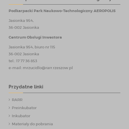
Podkarpacki Park Naukowo-Technologiczny AEROPOLIS
Jasionka 954,
36-002 Jasionka
Centrum Obsługi Inwestora
Jasionka 954, biuro nr 115
36-002 Jasionka
tel.: 17 77 36 853
e-mail:
mrzucidlo@rarr.rzeszow.pl
Przydatne linki
RARR
Preinkubator
Inkubator
Materiały do pobrania