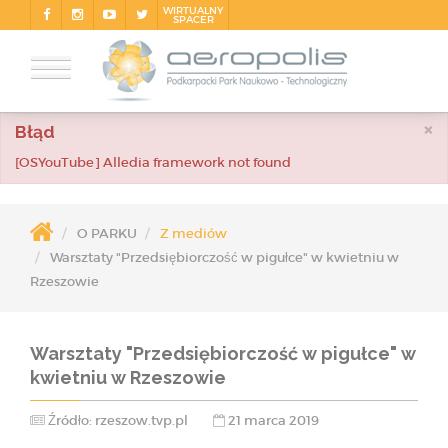
WIRTUALNY
SPACER
×
Błąd
[OSYouTube] Alledia framework not found
O PARKU
Z mediów
Warsztaty "Przedsiębiorczość w pigułce" w kwietniu w
Rzeszowie
Warsztaty "Przedsiębiorczość w pigułce" w
kwietniu w Rzeszowie
Źródło: rzeszow.tvp.pl
21 marca 2019