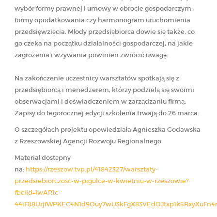
wybór formy prawnej i umowy w obrocie gospodarczym,
formy opodatkowania czy harmonogram uruchomienia
przedsięwzięcia. Młody przedsiębiorca dowie się także, co
go czeka na początku działalności gospodarczej, na jakie
zagrożenia i wzywania powinien zwrócić uwagę.
Na zakończenie uczestnicy warsztatów spotkają się z
przedsiębiorcą i menedżerem, którzy podzielą się swoimi
obserwacjami i doświadczeniem w zarządzaniu firmą.
Zapisy do tegorocznej edycji szkolenia trwają do 26 marca.
O szczegółach projektu opowiedziała Agnieszka Godawska
z Rzeszowskiej Agencji Rozwoju Regionalnego.
Materiał dostępny
na:
https://rzeszow.tvp.pl/41842327/warsztaty-
przedsiebiorczosc-w-pigulce-w-kwietniu-w-rzeszowie?
fbclid=IwAR1c-
44iF88UrjfWPKEC4N1d9Ouy7wU3kFgX83VEdOJtxp1k5RxyXuFn4r