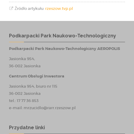
Źródło artykułu:
rzeszow.tvp.pl
Podkarpacki Park Naukowo-Technologiczny
Podkarpacki Park Naukowo-Technologiczny AEROPOLIS
Jasionka 954,
36-002 Jasionka
Centrum Obsługi Inwestora
Jasionka 954, biuro nr 115
36-002 Jasionka
tel.: 17 77 36 853
e-mail:
mrzucidlo@rarr.rzeszow.pl
Przydatne linki