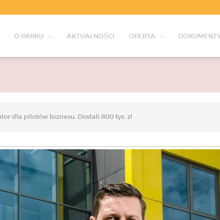
O PARKU
AKTUALNOŚCI
OFERTA
DOKUMENTY
or dla pilotów biznesu. Dostali 800 tys. zł