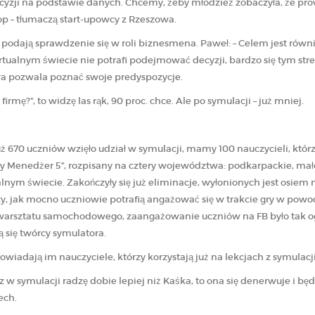
ji na podstawie danych. Chcemy, żeby młodzież zobaczyła, że prow
top – tłumaczą start-upowcy z Rzeszowa.
podają sprawdzenie się w roli biznesmena. Paweł: – Celem jest równie
rtualnym świecie nie potrafi podejmować decyzji, bardzo się tym stre
a pozwala poznać swoje predyspozycje.
irmę?”, to widzę las rąk, 90 proc. chce. Ale po symulacji – już mniej.
uż 670 uczniów wzięło udział w symulacji, mamy 100 nauczycieli, któr
 Menedżer 5”, rozpisany na cztery województwa: podkarpackie, małop
nym świecie. Zakończyły się już eliminacje, wyłonionych jest osiem 
zy, jak mocno uczniowie potrafią angażować się w trakcie gry w powo
 warsztatu samochodowego, zaangażowanie uczniów na FB było tak ogr
zą się twórcy symulatora.
iadają im nauczyciele, którzy korzystają już na lekcjach z symulacji
teraz w symulacji radzę dobie lepiej niż Kaśka, to ona się denerwuje i bę
ech.