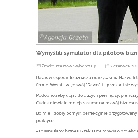
Wymyślili symulator dla pilotów bizne
Źródło: rzeszow.wyborcza.pl
2 czerwca 201
Revas w esperanto oznacza marzyć, śnić. Nazwali t
firmie. Wyśnili więc swój "Revas" i... przestali się wy
Podobno żeby dojść do dużych pieniędzy, pierwszy 
Cudek niewiele mniejszą sumę na rozwój biznesu wł
Bo mieli dobry pomysł, perfekcyjnie przygotowan
praktyce.
– To symulator biznesu – tak sami mówią o projekci