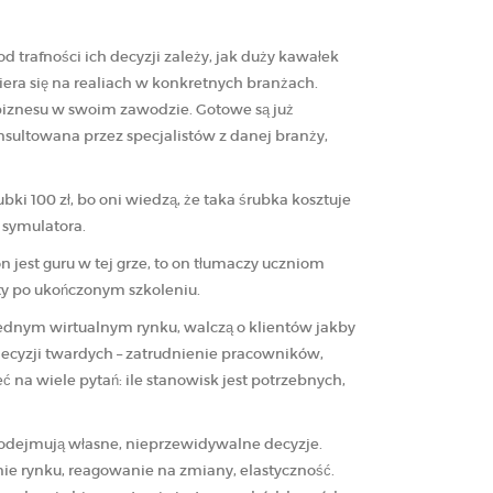
d trafności ich decyzji zależy, jak duży kawałek
piera się na realiach w konkretnych branżach.
 biznesu w swoim zawodzie. Gotowe są już
nsultowana przez specjalistów z danej branży,
bki 100 zł, bo oni wiedzą, że taka śrubka kosztuje
 symulatora.
n jest guru w tej grze, to on tłumaczy uczniom
aty po ukończonym szkoleniu.
 jednym wirtualnym rynku, walczą o klientów jakby
decyzji twardych – zatrudnienie pracowników,
 na wiele pytań: ile stanowisk jest potrzebnych,
 podejmują własne, nieprzewidywalne decyzje.
ie rynku, reagowanie na zmiany, elastyczność.