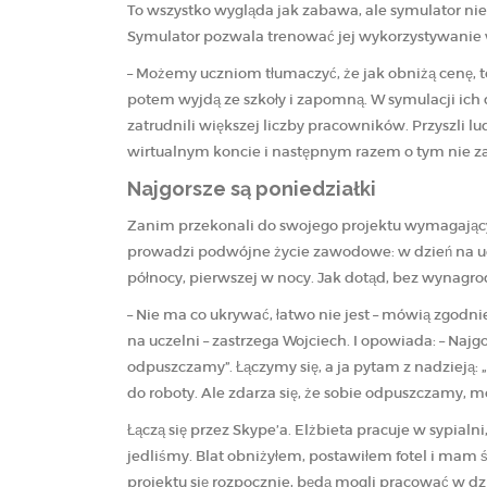
To wszystko wygląda jak zabawa, ale symulator nie 
Symulator pozwala trenować jej wykorzystywanie 
– Możemy uczniom tłumaczyć, że jak obniżą cenę, 
potem wyjdą ze szkoły i zapomną. W symulacji ich d
zatrudnili większej liczby pracowników. Przyszli lu
wirtualnym koncie i następnym razem o tym nie 
Najgorsze są poniedziałki
Zanim przekonali do swojego projektu wymagającyc
prowadzi podwójne życie zawodowe: w dzień na ucz
północy, pierwszej w nocy. Jak dotąd, bez wynagro
– Nie ma co ukrywać, łatwo nie jest – mówią zgodni
na uczelni – zastrzega Wojciech. I opowiada: – Na
odpuszczamy”. Łączymy się, a ja pytam z nadzieją: „
do roboty. Ale zdarza się, że sobie odpuszczamy, m
Łączą się przez Skype’a. Elżbieta pracuje w sypialn
jedliśmy. Blat obniżyłem, postawiłem fotel i mam ś
projektu się rozpocznie, będą mogli pracować w d