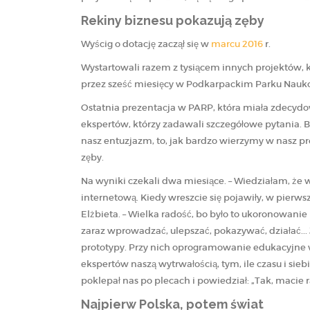
Rekiny biznesu pokazują zęby
Wyścig o dotację zaczął się w
marcu 2016
r.
Wystartowali razem z tysiącem innych projektów, 
przez sześć miesięcy w Podkarpackim Parku Naukow
Ostatnia prezentacja w PARP, która miała zdecydow
ekspertów, którzy zadawali szczegółowe pytania. By
nasz entuzjazm, to, jak bardzo wierzymy w nasz pro
zęby.
Na wyniki czekali dwa miesiące. – Wiedziałam, że 
internetową. Kiedy wreszcie się pojawiły, w pierws
Elżbieta. – Wielka radość, bo było to ukoronowanie
zaraz wprowadzać, ulepszać, pokazywać, działać..
prototypy. Przy nich oprogramowanie edukacyjne wy
ekspertów naszą wytrwałością, tym, ile czasu i sieb
poklepał nas po plecach i powiedział: „Tak, macie rac
Najpierw Polska, potem świat