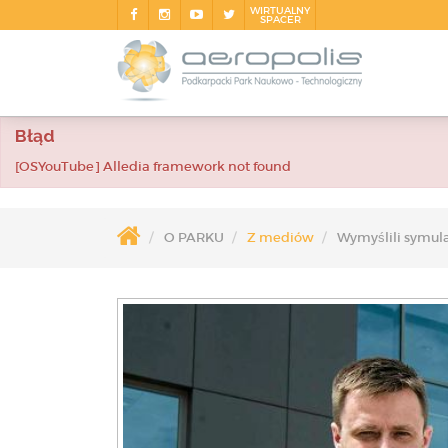
WIRTUALNY
SPACER
Błąd
[OSYouTube] Alledia framework not found
O PARKU
Z mediów
Wymyślili symulat