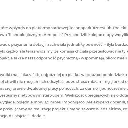
które wpłynęły do platformy startowej TechnoparkBiznesHub. Projekt
o-Technologicznym „Aeropolis”. Przechodzili kolejne etapy weryfik
ać o przyznaniu dotacji, zachwiała jednak tę pewność. – Była bardzo
ło ciężko, ale teraz widzimy, że komisja chciała przetestować nie t
jekt, a także naszą odporność psychiczną – wspominają. Skoro mieli 
wyniki mają ukazać się najpóźniej do piątku, więc już od poniedziałk
zej chwili nie mogłam ich odczytać, bo ze stresu miałam mgłę przed o
 naszej prawie dwuletniej pracy po nocach, za darmo i jednocześnie o
. Jesteśmy nietypowym start-upem. Większość ubiegających się o dota
gląda, oględnie mówiąc, mniej imponująco. Ale eksperci docenili, że
ie poświęcamy na realizację projektu. My od zawsze wiedzieliśmy, że je
ję, działajcie!” – dodaje.