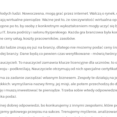
młodych ludzi. Nowoczesna, mogą grać przez internet. Walczą o rynek, o
iają wirtualne pieniądze. Ważne jest to, że rzeczywistość wirtualna o
stępne po to, by osoby z konkretnym wykształceniem mogły uczyć się
IT, biura podróży i salonu fryzjerskiego. Każda gra branżowa była ko
alne ceny usług, koszty pracowników, zasobów.
dzi ludzie znają się już na branży, dlatego nie możemy podać ceny śru
ażdej branży. Dane będą co pewien czas weryfikowane – mówią twórcy
uczycieli. To nauczyciel zamawia klucze licencyjne dla uczniów, to o
woju – podkreślają. Nauczyciele otrzymują od nich specjalne certyfik
h ma za zadanie zarządzać własnym biznesem. Zespoły te działają na
kich: wymyślania nazwy firmy, jej misji, ale potem przechodzą do 
cję i muszą inwestować te pieniądze. Trzeba sobie wtedy odpowiedzieć
jaka podaż.
 jednej dobrej odpowiedzi, bo konkurujemy z innymi zespołami, które
ajemy gotowego przepisu na sukces. Trenujemy myślenie, analizowan