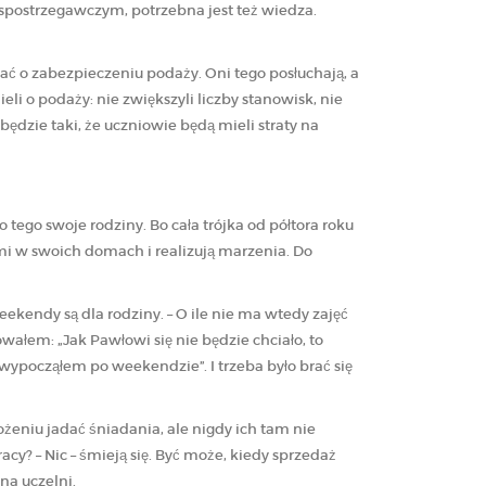
o spostrzegawczym, potrzebna jest też wiedza.
ć o zabezpieczeniu podaży. Oni tego posłuchają, a
li o podaży: nie zwiększyli liczby stanowisk, nie
 będzie taki, że uczniowie będą mieli straty na
ego swoje rodziny. Bo cała trójka od półtora roku
mi w swoich domach i realizują marzenia. Do
eekendy są dla rodziny. – O ile nie ma wtedy zajęć
ałem: „Jak Pawłowi się nie będzie chciało, to
, wypocząłem po weekendzie”. I trzeba było brać się
ożeniu jadać śniadania, ale nigdy ich tam nie
cy? – Nic – śmieją się. Być może, kiedy sprzedaż
na uczelni.