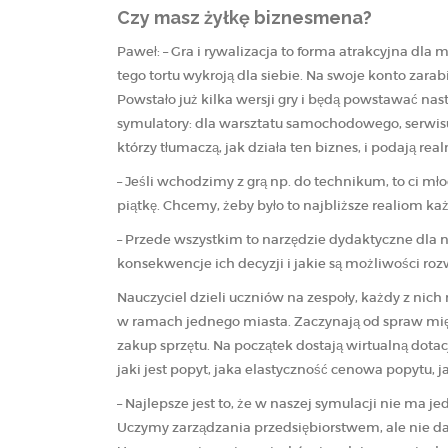
Czy masz żyłkę biznesmena?
Paweł: – Gra i rywalizacja to forma atrakcyjna dla 
tego tortu wykroją dla siebie. Na swoje konto zarab
Powstało już kilka wersji gry i będą powstawać na
symulatory: dla warsztatu samochodowego, serwisu 
którzy tłumaczą, jak działa ten biznes, i podają re
– Jeśli wchodzimy z grą np. do technikum, to ci mło
piątkę. Chcemy, żeby było to najbliższe realiom k
– Przede wszystkim to narzędzie dydaktyczne dla na
konsekwencje ich decyzji i jakie są możliwości roz
Nauczyciel dzieli uczniów na zespoły, każdy z nic
w ramach jednego miasta. Zaczynają od spraw mięk
zakup sprzętu. Na początek dostają wirtualną dota
jaki jest popyt, jaka elastyczność cenowa popytu, 
– Najlepsze jest to, że w naszej symulacji nie ma
Uczymy zarządzania przedsiębiorstwem, ale nie d