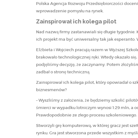
Polska Agencja Rozwoju Przedsiębiorczości doceni
wprowadzenie pomysłu na rynek.
Zainspirował ich kolega pilot
Nad nazwą firmy zastanawiali się długie tygodnie.
ich projekt ma być uniwersalny tak jak esperanto. W
Elżbieta i Wojciech pracują razem w Wyższej Szkol
brakowało technologicznej ręki. Wtedy okazało się, 
podjęliśmy decyzję, że zaczynamy. Potem złożyliśm
zadbał o stronę techniczną.
Zainspirował ich kolega pilot, który opowiadał o s
biznesmenów?
– Wyszliśmy z założenia, że będziemy szkolić pil
śmierci w wypadku lotniczym wynosi 1:29 mln, a od
Prawdopodobnie ze złego procesu szkoleniowego. N
Stworzyli grę komputerową, w której gracz jest sz
rynku. Gra jest stworzona przede wszystkim z myślą