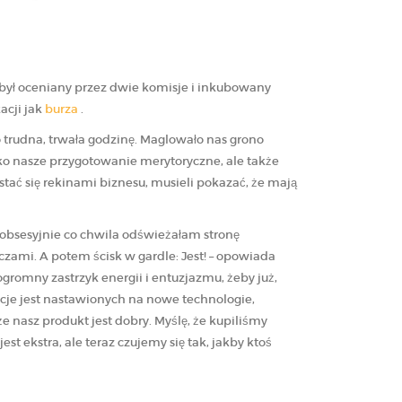
 był oceniany przez dwie komisje i inkubowany
acji jak
burza
.
 trudna, trwała godzinę. Maglowało nas grono
ylko nasze przygotowanie merytoryczne, ale także
stać się rekinami biznesu, musieli pokazać, że mają
u obsesyjnie co chwila odświeżałam stronę
czami. A potem ścisk w gardle: Jest! – opowiada
gromny zastrzyk energii i entuzjazmu, żeby już,
cje jest nastawionych na nowe technologie,
 nasz produkt jest dobry. Myślę, że kupiliśmy
st ekstra, ale teraz czujemy się tak, jakby ktoś