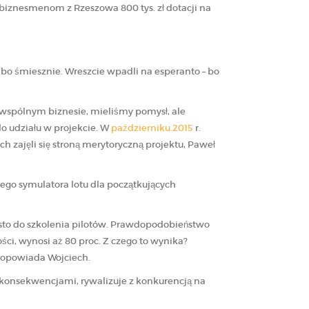
biznesmenom z Rzeszowa 800 tys. zł dotacji na
lbo śmiesznie. Wreszcie wpadli na esperanto – bo
o wspólnym biznesie, mieliśmy pomysł, ale
do udziału w projekcie. W
październiku 2015
r.
 zajęli się stroną merytoryczną projektu, Paweł
iego symulatora lotu dla początkujących
ęsto do szkolenia pilotów. Prawdopodobieństwo
ci, wynosi aż 80 proc. Z czego to wynika?
– opowiada Wojciech.
h konsekwencjami, rywalizuje z konkurencją na