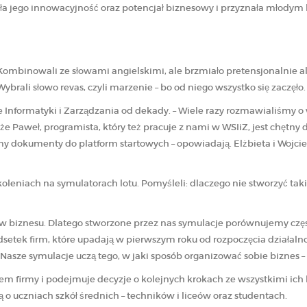
ła jego innowacyjność oraz potencjał biznesowy i przyznała młodym 
 Kombinowali ze słowami angielskimi, ale brzmiało pretensjonalnie a
ybrali słowo revas, czyli marzenie – bo od niego wszystko się zaczęło.
e Informatyki i Zarządzania od dekady. – Wiele razy rozmawialiśmy 
że Paweł, programista, który też pracuje z nami w WSIiZ, jest chętny 
y dokumenty do platform startowych – opowiadają. Elżbieta i Wojciech
zkoleniach na symulatorach lotu. Pomyśleli: dlaczego nie stworzyć tak
otów biznesu. Dlatego stworzone przez nas symulacje porównujemy cz
setek firm, które upadają w pierwszym roku od rozpoczęcia działalnoś
asze symulacje uczą tego, w jaki sposób organizować sobie biznes 
efem firmy i podejmuje decyzje o kolejnych krokach ze wszystkimi ic
 o uczniach szkół średnich – techników i liceów oraz studentach.