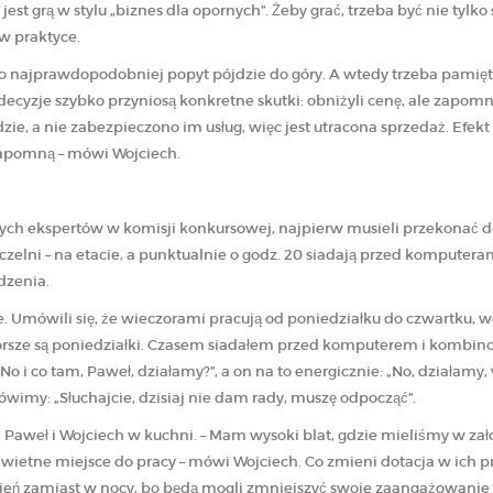
jest grą w stylu „biznes dla opornych”. Żeby grać, trzeba być nie tylk
w praktyce.
to najprawdopodobniej popyt pójdzie do góry. A wtedy trzeba pamięta
ecyzje szybko przyniosą konkretne skutki: obniżyli cenę, ale zapomnie
dzie, a nie zabezpieczono im usług, więc jest utracona sprzedaż. Efekt
zapomną – mówi Wojciech.
h ekspertów w komisji konkursowej, najpierw musieli przekonać do t
elni – na etacie, a punktualnie o godz. 20 siadają przed komputera
dzenia.
e. Umówili się, że wieczorami pracują od poniedziałku do czwartku, w
jgorsze są poniedziałki. Czasem siadałem przed komputerem i kombinow
No i co tam, Paweł, działamy?”, a on na to energicznie: „No, działamy
ówimy: „Słuchajcie, dzisiaj nie dam rady, muszę odpocząć”.
i, Paweł i Wojciech w kuchni. – Mam wysoki blat, gdzie mieliśmy w zał
wietne miejsce do pracy – mówi Wojciech. Co zmieni dotacja w ich pra
zień zamiast w nocy, bo będą mogli zmniejszyć swoje zaangażowanie 