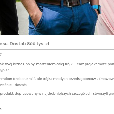
su. Dostali 800 tys. zł
7
ak swój biznes, bo był marzeniem całej trójki. Teraz projekt może p
sypiać.
milion trzeba ukraść, ale trójka młodych przedsiębiorców z Rzeszowa
aśnie... dostała.
y produkt, dopracowany w najdrobniejszych szczegółach: stworzyli 
e.