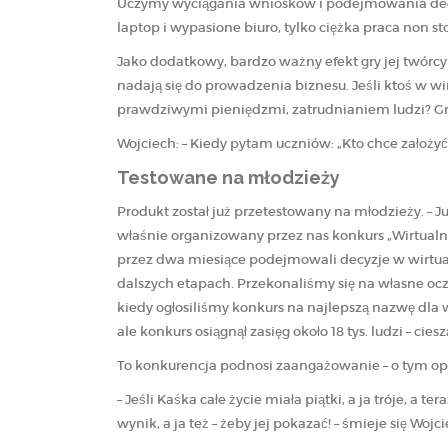
Uczymy wyciągania wniosków i podejmowania decyz
laptop i wypasione biuro, tylko ciężka praca non s
Jako dodatkowy, bardzo ważny efekt gry jej twórcy 
nadają się do prowadzenia biznesu. Jeśli ktoś w wi
prawdziwymi pieniędzmi, zatrudnianiem ludzi? Gr
Wojciech: – Kiedy pytam uczniów: „Kto chce założyć f
Testowane na młodzieży
Produkt został już przetestowany na młodzieży. – J
właśnie organizowany przez nas konkurs „Wirtualny
przez dwa miesiące podejmowali decyzje w wirtual
dalszych etapach. Przekonaliśmy się na własne oc
kiedy ogłosiliśmy konkurs na najlepszą nazwę dla
ale konkurs osiągnął zasięg około 18 tys. ludzi – cies
To konkurencja podnosi zaangażowanie – o tym opow
– Jeśli Kaśka całe życie miała piątki, a ja tróje, a 
wynik, a ja też – żeby jej pokazać! – śmieje się Wojci