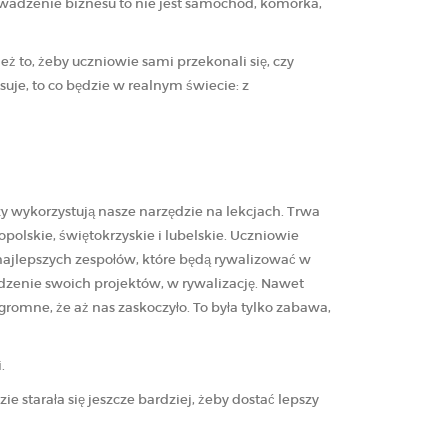
adzenie biznesu to nie jest samochód, komórka,
ż to, żeby uczniowie sami przekonali się, czy
suje, to co będzie w realnym świecie: z
zy wykorzystują nasze narzędzie na lekcjach. Trwa
olskie, świętokrzyskie i lubelskie. Uczniowie
najlepszych zespołów, które będą rywalizować w
dzenie swoich projektów, w rywalizację. Nawet
omne, że aż nas zaskoczyło. To była tylko zabawa,
.
dzie starała się jeszcze bardziej, żeby dostać lepszy