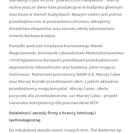
Wynajętych jest 94 proc. powierzchni inkubatora. - Mamy
wolne jeszcze dwie hale produkcyjne w budynku głównym
oraz biura w dwóch budynkach. Naszym celem jest pomoc
przedsiębiorcom w prowadzeniu biznesu, oferujemy
doradztwo ekspertów oraz szeroką ofertę laboratorium -
mówiła Barbara Kostyra.
Ponadto podczas śniadania biznesowego Marek
Magniszewski, kierownik Laboratorium Materiałoznawstwa
i Prototypowania Aeropolis przedstawił przedsiębiorcom
wyposażenie laboratorium oraz badania, jakie mogą tu
realizować. Natomiast pracownicy RARR S.A. Maciej Gałas
oraz Maciej Kryński przedstawiali ofert, z jakich aktualnie
przedsiębiorcy mogą korzystać. Maciej Gałas – ofertę
pożyczek dla przedsiębiorców, zaś Maciej Gałas – projekt
Generator kompetencji dla pracowników MŚP.
Działalność zaczęły firmy z branży lotniczej i
technologicznej
Do inkubatora weszło osiem nowych firm. The Batteries Sp.