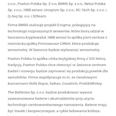
z o.o., Poeton Polska Sp. Z o.o, BRMS Sp. z o.o., Netur Polska
Sp. z o.o., HBB sensor, Uniqrom Sp. z o.o., RC-Tech Sp. z o.o. i
Q-teq Sp. o.o. i 3Dteam.
Firma BMRS realizuje projekt Enigma, polegający na
technologii rozproszonych serwerów, które biorą udział w
tworzeniu kryptowalut. HBB sensor to spółka joint venture z
niemiecką spółką Primosensor GMbH, która produkuje
sensometry. W Jasionce będzie wytwarzać sensometry.
Poeton Polska to spółka córka brytyjskiej firmy z 120-letnią
tradycją. Poeton Polska chce otworzyć w Jasionce centrum
badań i rozwoju; będzie zajmować się produkcją powłok dla
samolotów. Firma współpracuje m.in. ze światowymi
koncernami Rolls Royce, Safran, Goodrich, Pratt&Whitey.
The Batteries Sp. z o.o. będzie produkować wysoce
zaawansowane baterie i akumulatorów przy użyciu
technologii cienkowarstwowego nanoszenia. Baterie mają
być trwałe i bezpieczniejsze, a cykle ładowania krótsze;