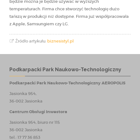
będzie można je będzie używać w wyższych
temperaturach. Firma chce stworzyć technologię dużo
tańszą w produkcji niż dostępne. Firma już współpracowała
z Apple, Samsungiem czy LG.
Źródło artykułu:
biznesistyl.pl
Podkarpacki Park Naukowo-Technologiczny
Podkarpacki Park Naukowo-Technologiczny AEROPOLIS
Jasionka 954,
36-002 Jasionka
Centrum Obsługi Inwestora
Jasionka 954, biuro nr 115
36-002 Jasionka
tel.: 17 77 36 853