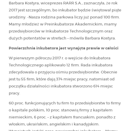
Barbara Kostyra, wiceprezes RARR S.A., zaznaczyła, że rok
2017 jest szczególnym, bo inkubator będzie świętował piąte
urodziny. -Nasza rodzina parkowa liczy już ponad 100 firm.
Mamy młodzież w Preinkubatorze Akademickim, mamy
przedsiębiorców w Inkubatorze Technologicznym oraz
dużych potentatów w strefach – mówiła Barbara Kostyra.
Powierzchnia inkubatora jest wynajęta prawie w całości
W pierwszym półroczu 2017 r. o wejście do Inkubatora
Technologicznego aplikowało 12 firm. Rada inkubatora
zdecydowała o przyjęciu ośmiu przedsiębiorstw. Obecnie
jest tu 55 firm, które dają 374 miejsc pracy, natomiast od
początku działalności inkubatora stworzono 614 miejsc
pracy.
60 proc. funkcjonujących tu firm to przedsiębiorstw to firmy
o kapitale polskim, 10 proc. stanowią firmy z kapitałem
niemieckim, 6 proc. – z kapitałem francuskim; ponadto z
włoskim, ukraińskim, angielskim i kanadyjskim.