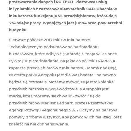
przetwarzania danych i RC-TECH – dostawca usług
inżynierskich z zastosowaniem technik CAD. Obecnie w
inkubatorze funkcjonuje 55 przedsiębiorstw, które dają
374 miejsc pracy. Wynajętych jest już 94 proc. powierzchni
budynku.
Pierwsze półrocze 2017 roku w Inkubatorze
Technologicznym podsumowano na śniadaniu
biznesowym, które odbyło się w środę, 5 maja w Jasionce.
Było to już piąte śniadanie, na jakie co pół roku RARR S.A.
zaprasza przedsiębiorców z inkubatora. - Mamy nadzieję,
że oferta parku Aeropolis jest dla was bogata i na pewno
będzie się rozrastała. Możemy mówić, że jest to kolebka
przedsiębiorczości w województwie, a Aeropolis jest
marką, którą możemy się chwalić – zwrócił się do
przedsiębiorców Mariusz Bednarz, prezes Rzeszowskiej
Agencji Rozwoju Regionalnego S.A. - Liczymy na państwa
pomysły, zrobimy wszystko, aby pomóc w ich realizacji oraz
znaleźć na nie dofinansowanie.