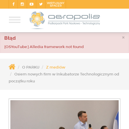
WIRTUALNY
SPACER
×
Błąd
[OSYouTube] Alledia framework not found
O PARKU
Z mediów
Osiem nowych firm w Inkubatorze Technologicznym od
początku roku