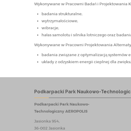
Wykonywane w Pracowni Badań i Projektowania Kon
badania strukturalne;
wytrzymałościowe;
wibracje;
hałas samolotu i silnika lotniczego oraz badani
Wykonywane w Pracowni Projektowania Alternatyw
badania związane z optymalizacją systemów en
układy z odzyskiem energii cieplnej dla zwięk
Podkarpacki Park Naukowo-Technologic
Podkarpacki Park Naukowo-
Technologiczny AEROPOLIS
Jasionka 954,
36-002 Jasionka