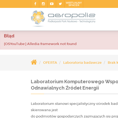
WIRTUALNY
SPACER
Błąd
[OSYouTube] Alledia framework not found
OFERTA
Laboratoria badawcze
Brak k
Laboratorium Komputerowego Wspomag
Odnawialnych Źródeł Energii
Laboratorium stanowi specjalistyczny ośrodek bada
skierowana jest
do podmiotów gospodarczych zajmujących się proje