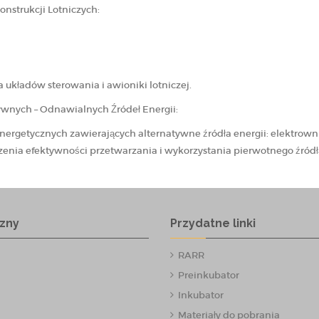
strukcji Lotniczych:
a układów sterowania i awioniki lotniczej.
nych – Odnawialnych Źródeł Energii:
ergetycznych zawierających alternatywne źródła energii: elektrown
szenia efektywności przetwarzania i wykorzystania pierwotnego źródła
zny
Przydatne linki
RARR
Preinkubator
Inkubator
Materiały do pobrania