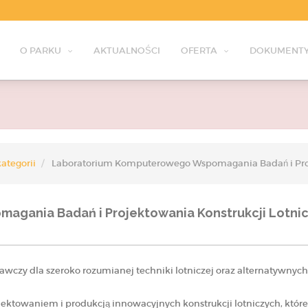
O PARKU
AKTUALNOŚCI
OFERTA
DOKUMENTY
ategorii
Laboratorium Komputerowego Wspomagania Badań i Proje
ania Badań i Projektowania Konstrukcji Lotnicz
wczy dla szeroko rozumianej techniki lotniczej oraz alternatywnych
ktowaniem i produkcją innowacyjnych konstrukcji lotniczych, które 