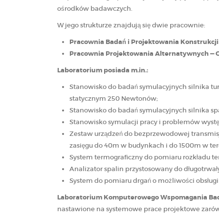
ośrodków badawczych.
W jego strukturze znajdują się dwie pracownie:
Pracownia Badań i Projektowania Konstrukcji
Pracownia Projektowania Alternatywnych — O
Laboratorium posiada m.in.:
Stanowisko do badań symulacyjnych silnika t
statycznym 250 Newtonów;
Stanowisko do badań symulacyjnych silnika s
Stanowisko symulacji pracy i problemów wyst
Zestaw urządzeń do bezprzewodowej transmisj
zasięgu do 40m w budynkach i do 1500m w ter
System termograficzny do pomiaru rozkładu t
Analizator spalin przystosowany do długotrwa
System do pomiaru drgań o możliwości obsług
Laboratorium Komputerowego Wspomagania Badań 
nastawione na systemowe prace projektowe zarówno 