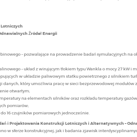
 Lotniczych
dnawialnych Źródeł Energii
urbinowego – pozwalające na prowadzenie badań symulacyjnych na 
palinowego – układ z wirującym tłokiem typu Wankla o mocy 27 kW 
ępujących w układzie paliwowym statku powietrznego z silnikiem t
i danych, który umożliwia pracę w sieci bezprzewodowej modułów z
enie otwartym;
emperatury na elementach silników oraz rozkładu temperatury gazó
łych pomiarów;
i do 16 czujników pomiarowych jednocześnie.
i Projektowania Konstrukcji Lotniczych i Alternatywnych – Odna
w sferze konstrukcyjnej, jak i badania zjawisk interdyscyplinarnych,