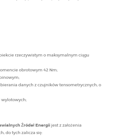
obiekcie rzeczywistym o maksymalnym ciągu
i momencie obrotowym 42 Nm;
urbinowym;
bierania danych z czujników tensometrycznych, o
w wylotowych;
wialnych Źródeł Energii
jest z założenia
 do tych zalicza się: