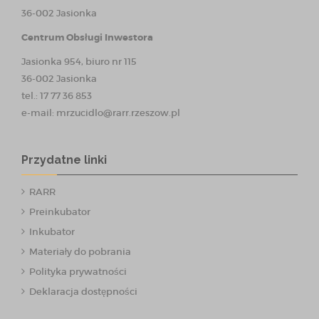
36-002 Jasionka
Centrum Obsługi Inwestora
Jasionka 954, biuro nr 115
36-002 Jasionka
tel.: 17 77 36 853
e-mail:
mrzucidlo@rarr.rzeszow.pl
Przydatne linki
RARR
Preinkubator
Inkubator
Materiały do pobrania
Polityka prywatności
Deklaracja dostępności