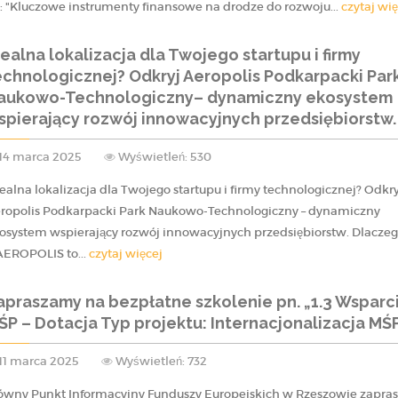
.: "Kluczowe instrumenty finansowe na drodze do rozwoju...
czytaj wię
dealna lokalizacja dla Twojego startupu i firmy
echnologicznej? Odkryj Aeropolis Podkarpacki Par
aukowo-Technologiczny– dynamiczny ekosystem
spierający rozwój innowacyjnych przedsiębiorstw.
14 marca 2025
Wyświetleń: 530
ealna lokalizacja dla Twojego startupu i firmy technologicznej? Odkry
ropolis Podkarpacki Park Naukowo-Technologiczny – dynamiczny
osystem wspierający rozwój innowacyjnych przedsiębiorstw. Dlacze
AEROPOLIS to...
czytaj więcej
apraszamy na bezpłatne szkolenie pn. „1.3 Wsparc
ŚP – Dotacja Typ projektu: Internacjonalizacja MŚ
11 marca 2025
Wyświetleń: 732
ówny Punkt Informacyjny Funduszy Europejskich w Rzeszowie zapra