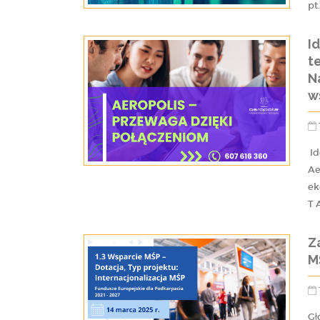
pt
I
t
N
w
Id
Ae
ek
T 
Z
M
Gł