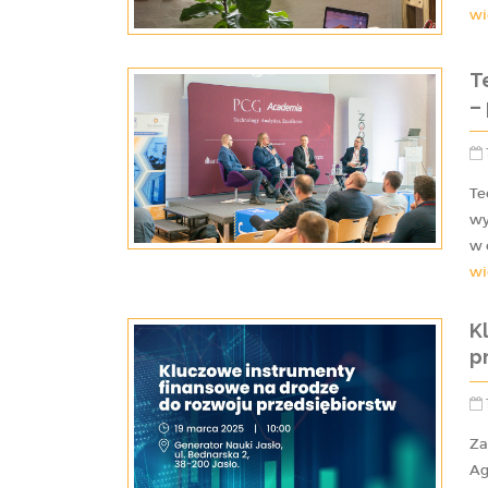
wi
T
–
Te
wy
w 
wi
K
p
Za
Ag