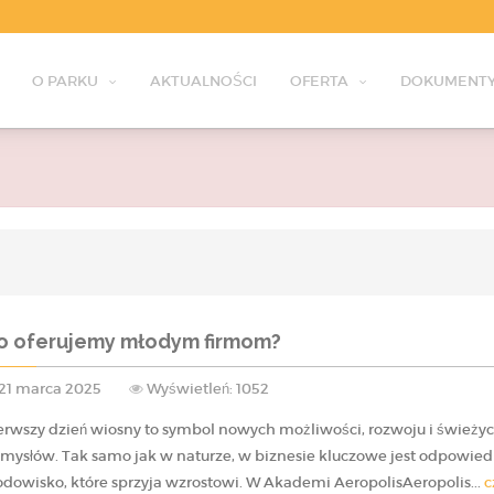
O PARKU
AKTUALNOŚCI
OFERTA
DOKUMENTY
o oferujemy młodym firmom?
21 marca 2025
Wyświetleń: 1052
erwszy dzień wiosny to symbol nowych możliwości, rozwoju i świeży
mysłów. Tak samo jak w naturze, w biznesie kluczowe jest odpowied
odowisko, które sprzyja wzrostowi. W Akademi AeropolisAeropolis...
c