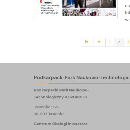
na
In
w 
1
2
3
Podkarpacki Park Naukowo-Technologic
Podkarpacki Park Naukowo-
Technologiczny AEROPOLIS
Jasionka 954,
36-002 Jasionka
Centrum Obsługi Inwestora