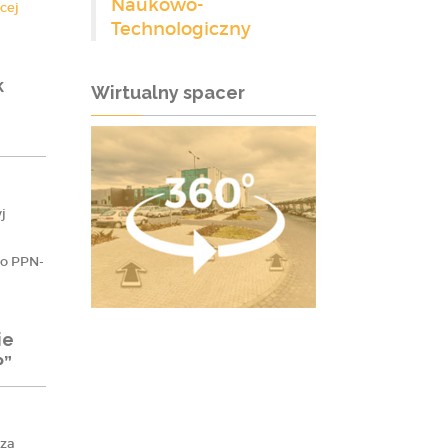
Naukowo-
cej
Technologiczny
k
Wirtualny spacer
j
go PPN-
ie
P”
sza