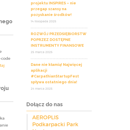
projektu INSPIRES – nie
przegap szansy na
pozyskanie środków!
znego
14 listopada 2025
ROZWÓJ PRZEDSIĘBIORSTW
POPRZEZ DOSTĘPNE
INSTRUMENTY FINANSOWE
e
25 marca 2025
w-code
Dane nie kłamią! Najwięcej
taj
aplikacji
#CarpathianStartupFest
spływa ostatniego dnia!
woju
24 marca 2025
Dołącz do nas
AEROPLIS
ska
Podkarpacki Park
kanie