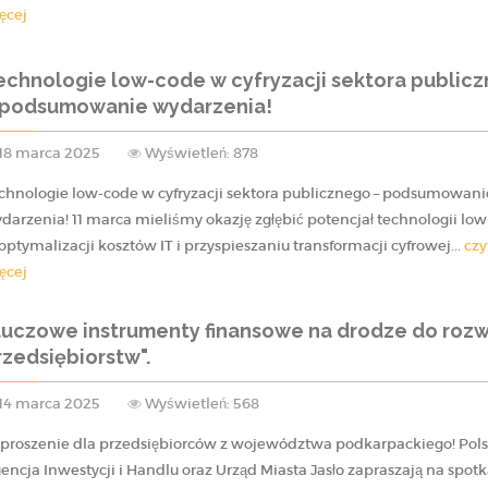
ęcej
echnologie low-code w cyfryzacji sektora public
 podsumowanie wydarzenia!
18 marca 2025
Wyświetleń: 878
chnologie low-code w cyfryzacji sektora publicznego – podsumowani
darzenia! 11 marca mieliśmy okazję zgłębić potencjał technologii lo
optymalizacji kosztów IT i przyspieszaniu transformacji cyfrowej...
czy
ęcej
luczowe instrumenty finansowe na drodze do roz
rzedsiębiorstw".
14 marca 2025
Wyświetleń: 568
proszenie dla przedsiębiorców z województwa podkarpackiego! Pol
encja Inwestycji i Handlu oraz Urząd Miasta Jasło zapraszają na spot