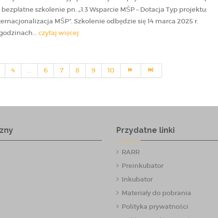
 bezpłatne szkolenie pn. „1.3 Wsparcie MŚP – Dotacja Typ projektu:
ternacjonalizacja MŚP”. Szkolenie odbędzie się 14 marca 2025 r.
godzinach...
czytaj więcej
4
...
6
7
8
9
10
zny
Przydatne linki
RARR
Preinkubator
Inkubator
Materiały do pobrania
Polityka prywatności