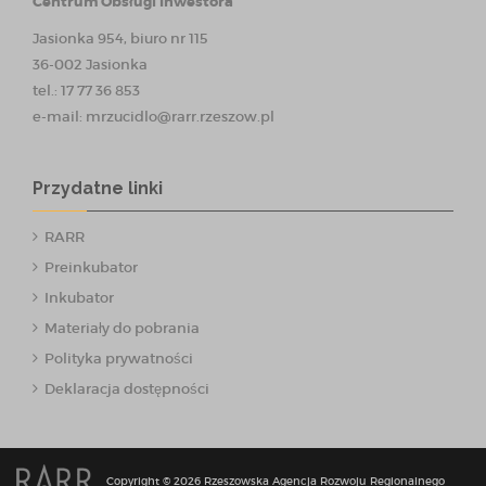
Centrum Obsługi Inwestora
Jasionka 954, biuro nr 115
36-002 Jasionka
tel.: 17 77 36 853
e-mail:
mrzucidlo@rarr.rzeszow.pl
Przydatne linki
RARR
Preinkubator
Inkubator
Materiały do pobrania
Polityka prywatności
Deklaracja dostępności
Copyright © 2026 Rzeszowska Agencja Rozwoju Regionalnego