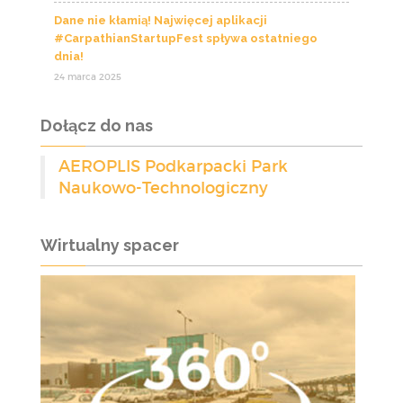
Dane nie kłamią! Najwięcej aplikacji
#CarpathianStartupFest spływa ostatniego
dnia!
24 marca 2025
Dołącz do nas
AEROPLIS Podkarpacki Park
Naukowo-Technologiczny
Wirtualny spacer