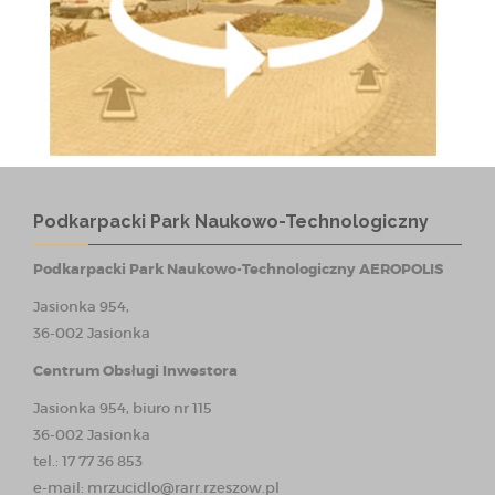
Podkarpacki Park Naukowo-Technologiczny
Podkarpacki Park Naukowo-Technologiczny AEROPOLIS
Jasionka 954,
36-002 Jasionka
Centrum Obsługi Inwestora
Jasionka 954, biuro nr 115
36-002 Jasionka
tel.: 17 77 36 853
e-mail:
mrzucidlo@rarr.rzeszow.pl