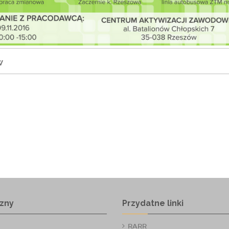
w
zny
Przydatne linki
RARR