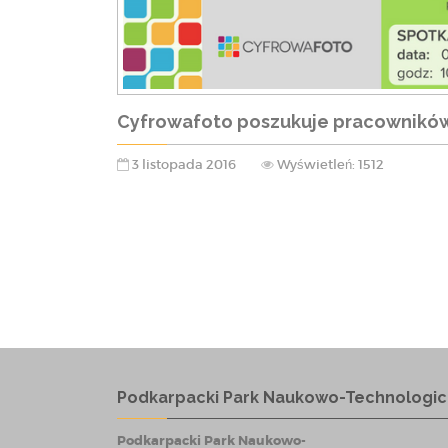
Cyfrowafoto poszukuje pracownikó
3 listopada 2016
Wyświetleń: 1512
Podkarpacki Park Naukowo-Technologic
Podkarpacki Park Naukowo-