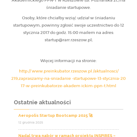
Akademickiego PPN-T w Rzeszowie (ul. Poznańska 2c) na
śniadanie startupowe.
Osoby, które chciałby wziąć udział w śniadaniu
startupowym, powinny zgłosić swoje uczestnictwo do 12
stycznia 2017 do godz. 15:00 mailem na adres:
startup@rarr.rzeszow.pl;
Więcej informacji na stronie:
http://
www.preinkubator.rzeszow.pl
/aktualnosci/
219,zapraszamy-na-sniadanie
-startupowe-13-stycznia-20
17-w-preinkubatorze-akadem
ickim-ppn-t.html
Ostatnie aktualności
Aeropolis Startup Bootcamp 2025 🚀
12 grudnia 2025
Nadal trwa nabór w ramach projektu INSPIRES –