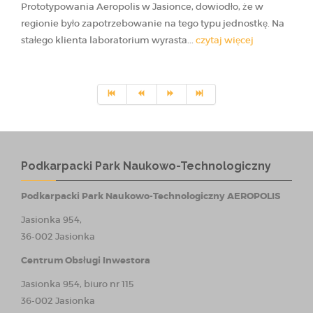
Prototypowania Aeropolis w Jasionce, dowiodło, że w
regionie było zapotrzebowanie na tego typu jednostkę. Na
stałego klienta laboratorium wyrasta...
czytaj więcej
Podkarpacki Park Naukowo-Technologiczny
Podkarpacki Park Naukowo-Technologiczny AEROPOLIS
Jasionka 954,
36-002 Jasionka
Centrum Obsługi Inwestora
Jasionka 954, biuro nr 115
36-002 Jasionka