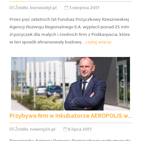
Źródło: biznesistyl.pl
3 sierpnia 2017
Przez pięć ostatnich lat Fundusz Pożyczkowy Rzeszowskiej
Agencji Rozwoju Regionalnego S.A. wypłacił ponad 25 mln
zł pożyczek dla małych i średnich firm z Podkarpacia, które
w ten sposób sfinansowały budowę...
czytaj więcej
Przybywa firm w Inkubatorze AEROPOLIS w...
Źródło: nowiny24.pl
6 lipca 2017
Rzeszowska Agencja Rozwoju Regionalnego podsumowała