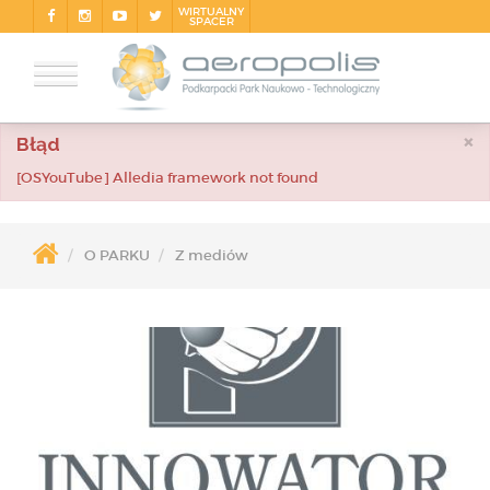
WIRTUALNY
SPACER
×
Błąd
[OSYouTube] Alledia framework not found
O PARKU
Z mediów