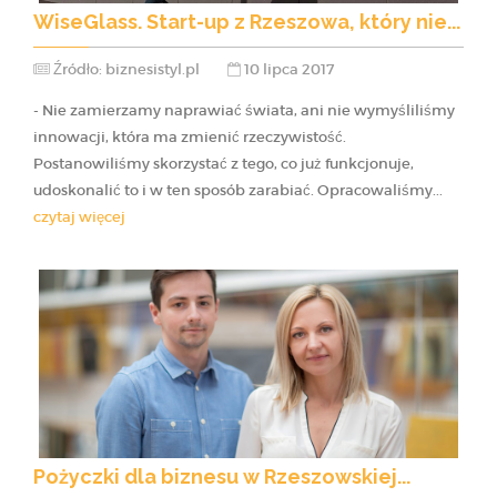
WiseGlass. Start-up z Rzeszowa, który nie...
Źródło: biznesistyl.pl
10 lipca 2017
- Nie zamierzamy naprawiać świata, ani nie wymyśliliśmy
innowacji, która ma zmienić rzeczywistość.
Postanowiliśmy skorzystać z tego, co już funkcjonuje,
udoskonalić to i w ten sposób zarabiać. Opracowaliśmy...
czytaj więcej
Pożyczki dla biznesu w Rzeszowskiej...