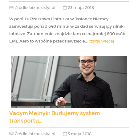
Źródło: biznesistyl.pl
23 maja 2018
W pobliżu Rzeszowa i lotniska w Jasionce Niemcy
zainwestują ponad 640 mln zł w zakład serwisujący silniki
lotnicze. Zatrudnienie znajdzie tam co najmniej 800 osób.
EME Aero to wspólne przedsięwzięcie...
czytaj więcej
Vadym Melnyk: Budujemy system
transportu...
Źródło: biznesistyl.pl
3 maja 2018