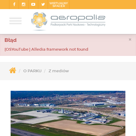
WIRTUALNY
SPACER
×
Błąd
[OSYouTube] Alledia framework not found
O PARKU
Z mediów