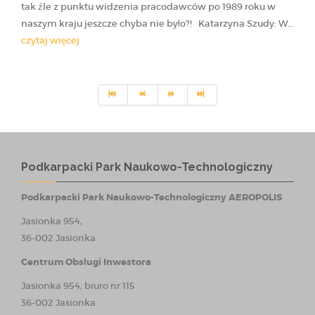
tak źle z punktu widzenia pracodawców po 1989 roku w
naszym kraju jeszcze chyba nie było?! Katarzyna Szudy: W...
czytaj więcej
Podkarpacki Park Naukowo-Technologiczny
Podkarpacki Park Naukowo-Technologiczny AEROPOLIS
Jasionka 954,
36-002 Jasionka
Centrum Obsługi Inwestora
Jasionka 954, biuro nr 115
36-002 Jasionka