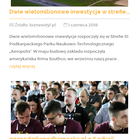
Dwie wielomilionowe inwestycje w strefie...
Źródło: biznesistyl.pl
1 czerwca 2018
Dwie wielomilionowe inwestycje rozpoczęły się w Strefie S1
Podkarpackiego Parku Naukowo-Technologicznego
„Aeropolis”. W maju budowę zakładu rozpoczęła
amerykańska firma Southco, we wrześniu ruszą prace...
czytaj więcej
gospodarkapodkarpacka.pl o II edycji...